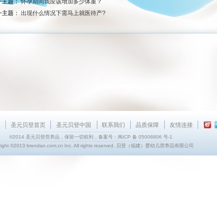
一主题：
怀孕期间我应该增加多少体重？
一主题：
出现什么情况下需马上就医待产?
!
圣元贝登首页
圣元贝登中国
联系我们
品质保障
友情连接
©2014 圣元贝登营养品，保留一切权利，备案号：闽ICP 备 05008806 号-1
right ©2013 brendan.com.cn Inc. All rights reserved. 贝登（福建）婴幼儿营养品有限公司